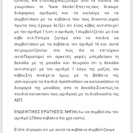
ηλικίας 4-6 ετών.Αρχικά,ζητάμε απο τα παιδιά να
γνωρίσουν το "base blocks".Επειτα,τους δίνουμε
διάφορους αριθμούς και τα καλούμε να τα
συμβολίσουν με τα κυβάκια που τους δίνονται,αφού
πρώτα τους έχουμε δείξει οτι ένας κύβος αντιστοιχεί
με τον αριθμό 1 ή οτι ο αριθμός 1 συμβολίζεται με ένα
κύβο κτλ.Υστερα ζητάμε απο τα παιδιά να
συμβολίσουν με τα κυβάκια τον αριθμό 16 και αυτά
πειραματίζονται στο πώς θα το επιτύχουν
αυτό.Παρατηρώ οτι αρκετές φορές μπερδεύουν τη
δεκάδα με τη μονάδα και θεωρούν οτι η δεκάδα
αντιστοιχεί με τον αριθμό 1 λόγω της μάζας του
κύβου.Στη συνέχεια όμως με τη βοήθεια της
νηπιαγωγού τα παιδιά προσπαθούν να κατανοήσουν τη
διαφορά της μονάδας απο τη δεκάδα.Συνεπώς,τα
παιδιά κατακτούν τους αριθμούς με τη διαδικασία της
ΑΕΠ.
ΕΝΔΕΙΚΤΙΚΕΣ ΕΡΩΤΗΣΕΙΣ: ΝΗΠ:θελω να συμβολίσω τον
αριθμό 2.Πόσα κυβάκια θα χρειαστώ;
Είστε σίγουροι οτι με αυτά τα κυβάκια συμβολίζουμε