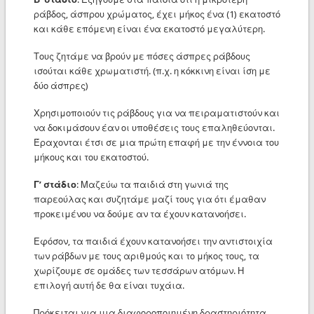
ράβδος, άσπρου χρώματος, έχει μήκος ένα (1) εκατοστό
και κάθε επόμενη είναι ένα εκατοστό μεγαλύτερη.
Τους ζητάμε να βρούν με πόσες άσπρες ράβδους
ισούται κάθε χρωματιστή. (π.χ. η κόκκινη είναι ίση με
δύο άσπρες)
Χρησιμοποιούν τις ράβδους για να πειραματιστούν και
να δοκιμάσουν έαν οι υποθέσεις τους επαληθεύονται.
Έραχονται έτσι σε μια πρώτη επαφή με την έννοια του
μήκους και του εκατοστού.
Γ’ στάδιο
: Μαζεύω τα παιδιά στη γωνιά της
παρεούλας και συζητάμε μαζί τους για ότι έμαθαν
προκειμένου να δούμε αν τα έχουν κατανοήσει.
Εφόσον, τα παιδιά έχουν κατανοήσει την αντιστοιχία
των ράβδων με τους αριθμούς και το μήκος τους, τα
χωρίζουμε σε ομάδες των τεσσάρων ατόμων. Η
επιλογή αυτή δε θα είναι τυχάια.
Πρόκειται για μια διαφοροποιημένη δραστηριότητα,