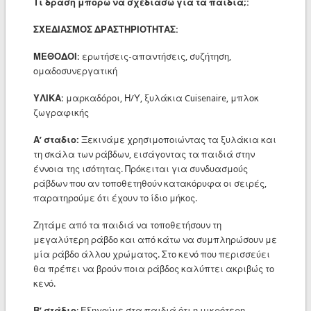
Τι δράση μπορώ να σχεδιάσω για τα παιδιά;:
ΣΧΕΔΙΑΣΜΟΣ ΔΡΑΣΤΗΡΙΟΤΗΤΑΣ:​
ΜΕΘΟΔΟΙ:
ερωτήσεις-απαντήσεις, συζήτηση,
ομαδοσυνεργατική
ΥΛΙΚΑ:
μαρκαδόροι, Η/Υ, ξυλάκια Cuisenaire, μπλοκ
ζωγραφικής
Α’ σταδιο:
Ξεκινάμε χρησιμοποιώντας τα ξυλάκια και
τη σκάλα των ράβδων, εισάγοντας τα παιδιά στην
έννοια της ισότητας. Πρόκειται για συνδυασμούς
ράβδων που αν τοποθετηθούν κατακόρυφα οι σειρές,
παρατηρούμε ότι έχουν το ίδιο μήκος.
Ζητάμε από τα παιδιά να τοποθετήσουν τη
μεγαλύτερη ράβδο και από κάτω να συμπληρώσουν με
μία ράβδο άλλου χρώματος. Στο κενό που περισσεύει
θα πρέπει να βρούν ποια ράβδος καλύπτει ακριβώς το
κενό.
Β’ στάδιο
: Εξηγούμε στα παιδιά ότι η μικρότερη