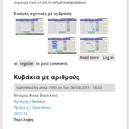
αφαιρετικό υλικό,το virtual manipulatives.
Εικόνες σχετικές με τη δράση:
Read more
about
Log in
or
register
to post comments
Μαθαίνοντας
τους αριθμούς
Κυβάκια με αριθμούς
Submitted by
anna-1993
on Tue, 06/04/2013 - 18:30
Ντάφου Άννα-Βασιλική
Αριθμός / Number
Πράξεις / Operations
2012-13
Περίληψη: