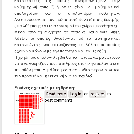
καταστάσεις τις οποίες αντιμετωπίζουν στην
καθημερινή τους ζωή όπως είναι οι μαθηματικοί
υπολογισμοί και οι υπολογισμοί ποσοτήτων.
Αναπτύσσουν με τον τρόπο αυτό δυνατότητες δοκιμής,
επαλήθευσης και υπολογισμού του χώρου (ποσότητας).
Μέσα από τη συζήτηση τα παιδιά μαθαίνουν νέες
λέξεις οι οποίες συνδέονται με τα μαθηματικά,
κατανοώντας και εστιάζοντας σε λέξεις οι οποίες
έχουν να κάνουν με την ποσότητα και τα μεγέθη.
Η χρήση του υπολογιστή βοηθά τα παιδιά να μαθαίνουν
να αναγνωρίζουν τους αριθμούς στο πληκτρολόγιο και
την οθόνη του. Η μάθηση αποκτά ενδιαφέρον, γίνεται
πιο προσιτή και ελκυστική για τα παιδιά.
Εικόνες σχετικές με τη δράση:
Read more
about Σχηματίζοντας μεγέθη με
Log in
or
register
to
post comments
τα κυβάκια