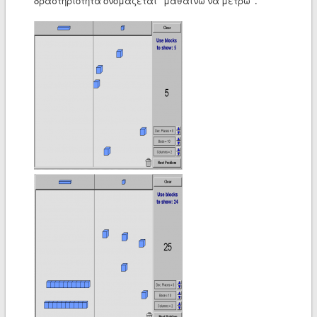
δραστηριότητα ονομάζεται ''μαθαίνω να μετρώ''.