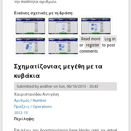
την ποσότητα αριθμών.
Εικόνες σχετικές με τη δράση:
Read more
about Αριθμοί
Log in
or
register
και ποσότητες
to post
comments
Σχηματίζοντας μεγέθη με τα
κυβάκια
Submitted by
andiher
on Sun, 06/16/2013 - 20:43
Χαιριστανίδου Αντιγόνη
Αριθμός / Number
Πράξεις / Operations
2012-13
Περίληψη:
Επιλέγω την δραστηριότητα base blocks από τα virtual