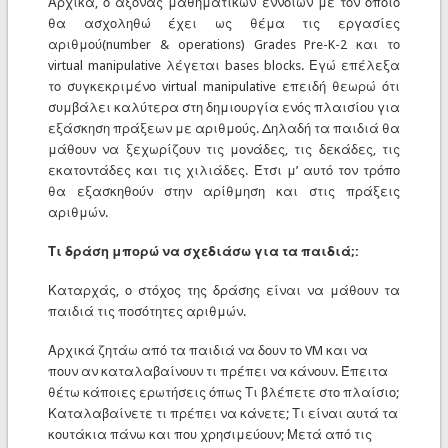
Αρχικά, ο άξονας μαθηματικών εννοιών με τον οποίο
θα ασχοληθώ έχει ως θέμα τις εργασίες
αριθμού(number & operations) Grades Pre-K-2 και το
virtual manipulative λέγεται bases blocks. Εγώ επέλεξα
το συγκεκριμένο virtual manipulative επειδή θεωρώ ότι
συμβάλει καλύτερα στη δημιουργία ενός πλαισίου για
εξάσκηση πράξεων με αριθμούς. Δηλαδή τα παιδιά θα
μάθουν να ξεχωρίζουν τις μονάδες, τις δεκάδες, τις
εκατοντάδες και τις χιλιάδες. Έτσι μ’ αυτό τον τρόπο
θα εξασκηθούν στην αρίθμηση και στις πράξεις
αριθμών.
Τι δράση μπορώ να σχεδιάσω για τα παιδιά;:
Καταρχάς, ο στόχος της δράσης είναι να μάθουν τα
παιδιά τις ποσότητες αριθμών.
Αρχικά ζητάω από τα παιδιά να δουν το VM και να
πουν αν καταλαβαίνουν τι πρέπει να κάνουν. Έπειτα
θέτω κάποιες ερωτήσεις όπως Τι βλέπετε στο πλαίσιο;
Καταλαβαίνετε τι πρέπει να κάνετε; Τι είναι αυτά τα
κουτάκια πάνω και που χρησιμεύουν; Μετά από τις