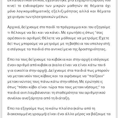
εκπαιδευτικού υλικού, σχεδιάστηκε μια ευχάριστη δράση που
κινεί το ενδιαφέρον των μικρών μαθητών σε θέματα όχι
μόνο λογικομαθηματικής εξελιξιμότητας αλλά και θέματα
χειρισμου των ηλεκτρονικών μέσων.
Αρχικά, δείχνουμε στο παιδί το πρόγραμμα και του εξηγούμε
τι θέλουμε να δει και να κάνει. Με ερωτήσεις όπως ''σας
αρέσουν οι αριθμοί; Θέλετε να μάθουμε να μετράμε; Έχετε
δεί πως μπορούμε να μετράμε με τη βοήθεια του υπολογιστή;
εισάγουμε τα παιδιά στο αντικείμενο της δραστηριότητας.
Έπειτα τους δείχνουμε τα κυβάκια και στην αρχή εισάγουμε
έναν αριθμό από κυβάκια (καλο είναι να είναι κάτω του 6
για ευκολία στην αρχή). Δείχνουμε στα παιδιά πως μπορούν
να μετακινούν τους κύβους και τα αφήνουμε να ''παίξουν''
μετακινώντας τους πάνω κάτω στην οθόνη. Με ερώτησεις
όπως ''πόσοι κύβοι είναι τώρα που τους μετακινήσαμε;'' τα
παιδιά αντιλαμβάνονται τη σταθερότητα του αριθμητικού
συνόλου ανεξάρτητα από τη διάταξη.
Έπειτα εξηγούμε πως το κάτω πλαίσιο (κάτω από τη
διακεκομμένη γραμμή) είναι ένα άλλο μέρος να βάζουμε τα