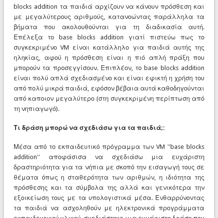
blocks addition τα παιδιά αρχίζουν να κάνουν πρόσθεση και
με μεγαλύτερους αριθμούς, κατανοώντας παράλληλα τα
βήματα που ακολουθούνται για τη διαδικασία αυτή.
Επέλεξα το base blocks addition γιατί πιστεύω πως το
συγκεκριμένο VM είναι κατάλληλο για παιδιά αυτής της
ηληκίας, αφού η πρόσθεση είναι η πιό απλή πράξη που
μπορούν τα προσεγγίσουν. Επιπλέον, το base blocks addition
είναι πολύ απλά σχεδιασμένο και είναι εφικτή η χρήση του
από πολύ μικρά παιδιά, εφόσον βέβαια αυτά καθοδηγούνται
από καποιον μεγαλύτερο (στη συγκεκριμένη περίπτωση από
τη νηπιαγωγό).
Τι δράση μπορώ να σχεδιάσω για τα παιδιά;:
Μέσα από το εκπαιδευτικό πρόγραμμα των VM ''base blocks
addition'' αποφάσισα να σχεδιάσω μια ευχάριστη
δραστηριότητα για τα νήπια με σκοπό την εισαγωγή τους σε
θέματα όπως η σταθερότητα των αριθμών, η ιδιότητα της
πρόσθεσης και τα σύμβολα της αλλά και γενικότερα την
εξοικείωση τους με τα υπολογιστικά μέσα. Ενθαρρύνοντας
τα παιδιά να ασχοληθούν με ηλεκτρονικά προγράμματα