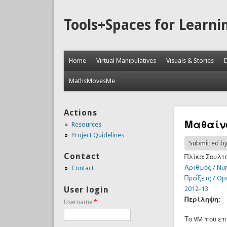
Tools+Spaces for Learni
Home
Virtual Manipulatives
Visuals & Stories
MathsMovesMe
Actions
Μαθαίνο
Resources
Project Quidelines
Submitted b
Contact
Πλίκα Σουλτ
Αριθμός / Nu
Contact
Πράξεις / Op
User login
2012-13
Περίληψη:
Username
*
Το VM που επ