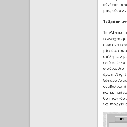
σύνθεση αρ
μπορούσαν να
Τι δράση μπ
Το VM που ε
φωναχτά. μετ
είναι να φτά
μία διατακτι
στήλη των μ
από το δέκα,
διαδικασία 
ερωτήσεις ε
ξεπεράσαμε 
συμβολικό ε
κατεκτημένω
θα ήταν ιδα
να υπάρχει α