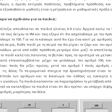
ιθμών, η άμεση εκτίμηση ποσότητας, προβλήματα πρόσθεσης κα
 εξασκηθούν οι μαθητές είναι η μέτρηση και οι μαθηματικές πράξεις
ορώ να σχεδιάσω για τα παιδιά;:
πέλεξα απευθύνεται σε παιδιά ηλικίας 6-8 ετών. Αρχικά καλώ τα 
ά τους δείχνω το VM και τους εξηγώ ότι θα ασχοληθούμε με την πρόσ
σουμε το 100. Για να το κάνουμε αυτό θα έχω ένα κουτί με αριθμούς
κή σειρά., Κάθε παιδί με τη σειρά του θα ρίχνει το ζάρι και τον αρ
ονάδων. μετά από κάθε πρόσθεση μετράμε όλοι μαζί το αποτέλεσ
 το παιδί καλείται,πατώντας το βελάκι προς τα αριστερά να μετακιν
αυτή επαναλαμβάνεται μέχρι να φτάσουμε τον αριθμό 100, και 
ίναι: ποιός θα ρίξει πρώτος; μετά τον αριθμό 1 ποιός αριθμός 
τις δέκα; Το πειραματικό στοιχειο τησ δραστηριότητασ είναι το
πίπεδο των αριθμών και το δικαίωμα του λάθους ως ευκαιρία ε
ν γνώσεων. Τα παιδιά καλούνται να παρατηρήσουν τη μετάβαση από 
νικό να καταλήξουν τα παιδιά είναι ότι δεν πρέπει να υπάρχει διψ
ριθμός μικρότερος του δέκα.