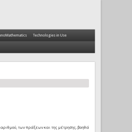
hnoMathematics
Technologies in Use
υ αριθμού, των πράξεων και της μέτρησης. βοηθά