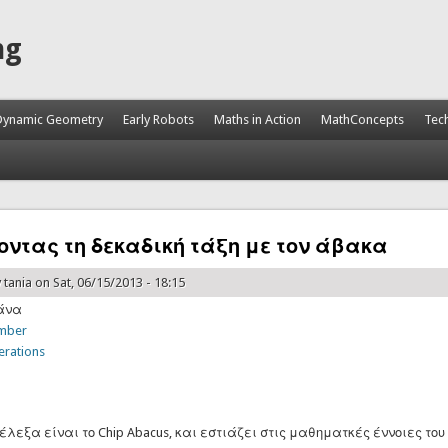
ng
Dynamic Geometry
Early Robots
Maths in Action
MathConcepts
Tec
ντας τη δεκαδική τάξη με τον άβακα
y
tania
on Sat, 06/15/2013 - 18:15
άνα
mber
erations
έλεξα είναι το Chip Abacus, και εστιάζει στις μαθηματκές έννοιες το